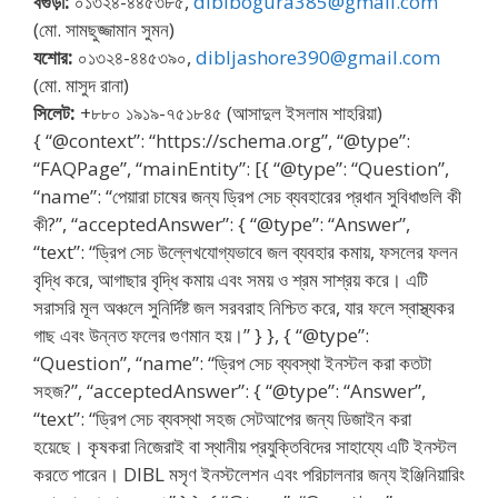
বগুড়া:
০১৩২৪-৪৪৫৩৮৫,
diblbogura385@gmail.com
(মো. সামছুজ্জামান সুমন)
যশোর:
০১৩২৪-৪৪৫৩৯০,
dibljashore390@gmail.com
(মো. মাসুদ রানা)
সিলেট:
+৮৮০ ১৯১৯-৭৫১৮৪৫ (আসাদুল ইসলাম শাহরিয়া)
{ “@context”: “https://schema.org”, “@type”:
“FAQPage”, “mainEntity”: [{ “@type”: “Question”,
“name”: “পেয়ারা চাষের জন্য ড্রিপ সেচ ব্যবহারের প্রধান সুবিধাগুলি কী
কী?”, “acceptedAnswer”: { “@type”: “Answer”,
“text”: “ড্রিপ সেচ উল্লেখযোগ্যভাবে জল ব্যবহার কমায়, ফসলের ফলন
বৃদ্ধি করে, আগাছার বৃদ্ধি কমায় এবং সময় ও শ্রম সাশ্রয় করে। এটি
সরাসরি মূল অঞ্চলে সুনির্দিষ্ট জল সরবরাহ নিশ্চিত করে, যার ফলে স্বাস্থ্যকর
গাছ এবং উন্নত ফলের গুণমান হয়।” } }, { “@type”:
“Question”, “name”: “ড্রিপ সেচ ব্যবস্থা ইনস্টল করা কতটা
সহজ?”, “acceptedAnswer”: { “@type”: “Answer”,
“text”: “ড্রিপ সেচ ব্যবস্থা সহজ সেটআপের জন্য ডিজাইন করা
হয়েছে। কৃষকরা নিজেরাই বা স্থানীয় প্রযুক্তিবিদের সাহায্যে এটি ইনস্টল
করতে পারেন। DIBL মসৃণ ইনস্টলেশন এবং পরিচালনার জন্য ইঞ্জিনিয়ারিং