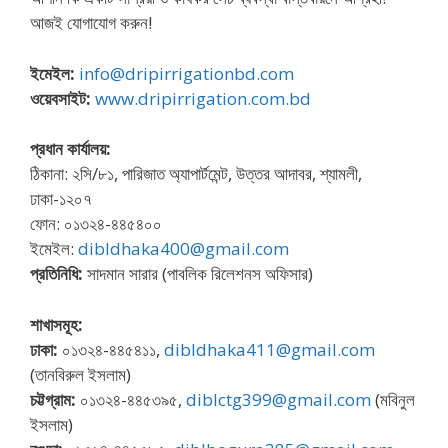
আজই যোগাযোগ করুন!
ইমেইল:
info@dripirrigationbd.com
ওয়েবসাইট:
www.dripirrigation.com.bd
প্রধান কার্যালয়:
ঠিকানা: ২সি/৮১, পারিজাত অ্যাপার্টমেন্ট, উত্তর আদাবর, শ্যামলী,
ঢাকা-১২০৭
ফোন: ০১৩২৪-৪৪৫৪০০
ইমেইল:
dibldhaka400@gmail.com
প্রতিনিধি:
সাদমান সারার (পাবলিক রিলেশনস অফিসার)
শাখাসমূহ:
ঢাকা:
০১৩২৪-৪৪৫৪১১,
dibldhaka411@gmail.com
(তানবিরুল ইসলাম)
চট্টগ্রাম:
০১৩২৪-৪৪৫৩৯৫,
diblctg399@gmail.com
(মবিনুল
ইসলাম)