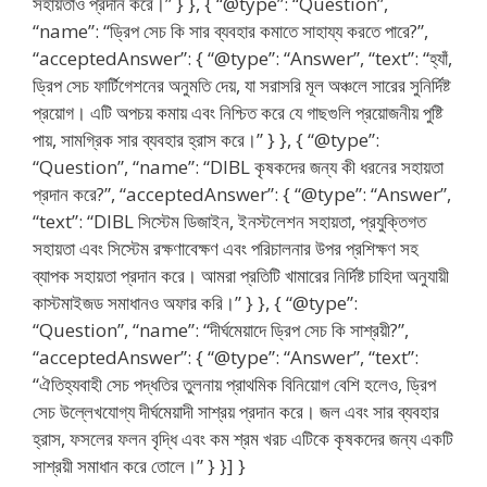
সহায়তাও প্রদান করে।” } }, { “@type”: “Question”,
“name”: “ড্রিপ সেচ কি সার ব্যবহার কমাতে সাহায্য করতে পারে?”,
“acceptedAnswer”: { “@type”: “Answer”, “text”: “হ্যাঁ,
ড্রিপ সেচ ফার্টিগেশনের অনুমতি দেয়, যা সরাসরি মূল অঞ্চলে সারের সুনির্দিষ্ট
প্রয়োগ। এটি অপচয় কমায় এবং নিশ্চিত করে যে গাছগুলি প্রয়োজনীয় পুষ্টি
পায়, সামগ্রিক সার ব্যবহার হ্রাস করে।” } }, { “@type”:
“Question”, “name”: “DIBL কৃষকদের জন্য কী ধরনের সহায়তা
প্রদান করে?”, “acceptedAnswer”: { “@type”: “Answer”,
“text”: “DIBL সিস্টেম ডিজাইন, ইনস্টলেশন সহায়তা, প্রযুক্তিগত
সহায়তা এবং সিস্টেম রক্ষণাবেক্ষণ এবং পরিচালনার উপর প্রশিক্ষণ সহ
ব্যাপক সহায়তা প্রদান করে। আমরা প্রতিটি খামারের নির্দিষ্ট চাহিদা অনুযায়ী
কাস্টমাইজড সমাধানও অফার করি।” } }, { “@type”:
“Question”, “name”: “দীর্ঘমেয়াদে ড্রিপ সেচ কি সাশ্রয়ী?”,
“acceptedAnswer”: { “@type”: “Answer”, “text”:
“ঐতিহ্যবাহী সেচ পদ্ধতির তুলনায় প্রাথমিক বিনিয়োগ বেশি হলেও, ড্রিপ
সেচ উল্লেখযোগ্য দীর্ঘমেয়াদী সাশ্রয় প্রদান করে। জল এবং সার ব্যবহার
হ্রাস, ফসলের ফলন বৃদ্ধি এবং কম শ্রম খরচ এটিকে কৃষকদের জন্য একটি
সাশ্রয়ী সমাধান করে তোলে।” } }] }