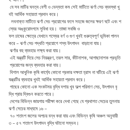
যে সব মাটির ঘনত্ব বেশী ও ভেদ্যতা কম সেই মাটিতে ঝর্ণা সেচ ব্যবস্থা খু
বই আর্থিক সহায়তা প্রদান করে।
লবনাক্ত মাটিতে ঝর্ণা সেচ প্রয়োগের ফলে সহজে জলের ক্ষরণ ঘটে এবং শ
স্যের অঙ্কুরোদগমে সুবিধা হয়। তাজা সবজি ও
ফল চাষের ক্ষেত্রে যেখানে শস্যের বর্ণ ও গুণ খুবই গুরুত্বপূর্ণ ভূমিকা পালন
করে – ঝর্ণা সেচ পদ্ধতি প্রয়োগে শস্য উৎপাদন বাড়ানো যায়।
ঝর্ণার বহু ব্যবহার লক্ষ্য করা যায়।
এই যন্ত্রটি দিয়ে সেচ নিয়ন্ত্রণ, তরল সার, কীটনাশক, আগাছানাশক প্রভৃতি
প্রয়োগের জন্য ব্যবহার করা যায়।
বিশাল আধুনিক কৃষি কার্য্যে কোনো প্রকার দক্ষতা হ্রাস না ঘটিয়ে এই ঝর্ণা
যন্ত্রটির ব্যবহার খুবই আর্থিক সহায়তা প্রদান করে।
গাছের কোনো এক সংকটময় বৃদ্ধি দশায় খুব অল্প পরিমাণ সেচ, উৎপাদন বৃ
দ্ধি প্রায় দ্বিগুন করতে পারে।
দেশের বিভিন্ন জায়গায় পরীক্ষা করে দেখা গেছে যে প্রথাগত সেচের তুলনায়
ঝর্ণা সেচের মাধ্যমে ১৬ –
৭০ শতাংশ জলের অপচয় বন্ধ করা যায় এবং বিভিন্ন কৃষি অঞ্চল অনুযায়ী
৩ – ৫৭ শতাংশ উৎপাদন বৃদ্ধি ঘটানো সম্ভব।