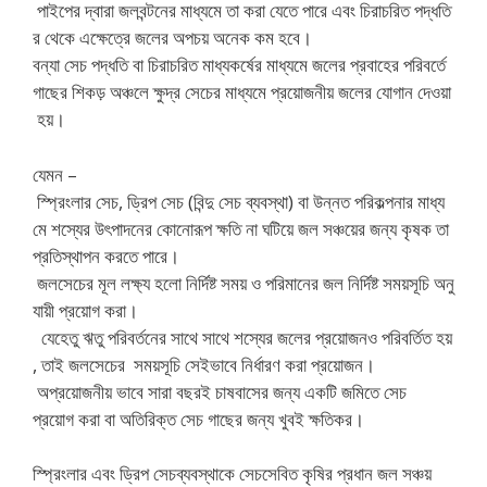
পাইপের দ্বারা জলবন্টনের মাধ্যমে তা করা যেতে পারে এবং চিরাচরিত পদ্ধতি
র থেকে এক্ষেত্রে জলের অপচয় অনেক কম হবে।
বন্যা সেচ পদ্ধতি বা চিরাচরিত মাধ্যকর্ষের মাধ্যমে জলের প্রবাহের পরিবর্তে
গাছের শিকড় অঞ্চলে ক্ষুদ্র সেচের মাধ্যমে প্রয়োজনীয় জলের যোগান দেওয়া
হয়।
যেমন –
স্প্রিংলার সেচ, ড্রিপ সেচ (বিন্দু সেচ ব্যবস্থা) বা উন্নত পরিকল্পনার মাধ্য
মে শস্যের উৎপাদনের কোনোরূপ ক্ষতি না ঘটিয়ে জল সঞ্চয়ের জন্য কৃষক তা
প্রতিস্থাপন করতে পারে।
জলসেচের মূল লক্ষ্য হলো নির্দিষ্ট সময় ও পরিমানের জল নির্দিষ্ট সময়সূচি অনু
যায়ী প্রয়োগ করা।
যেহেতু ঋতু পরিবর্তনের সাথে সাথে শস্যের জলের প্রয়োজনও পরিবর্তিত হয়
, তাই জলসেচের সময়সূচি সেইভাবে নির্ধারণ করা প্রয়োজন।
অপ্রয়োজনীয় ভাবে সারা বছরই চাষবাসের জন্য একটি জমিতে সেচ
প্রয়োগ করা বা অতিরিক্ত সেচ গাছের জন্য খুবই ক্ষতিকর।
স্প্রিংলার এবং ড্রিপ সেচব্যবস্থাকে সেচসেবিত কৃষির প্রধান জল সঞ্চয়