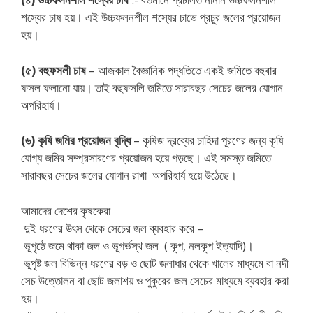
শস্যের চাষ হয়। এই উচ্চফলনশীল শস্যের চাভে প্রচুর জলের প্রয়োজন
হয়।
(৫) বহুফসলী চাষ
– আজকাল বৈজ্ঞানিক পদ্ধতিতে একই জমিতে বহুবার
ফসল ফলানো যায়। তাই বহুফসলি জমিতে সারাবছর সেচের জলের যোগান
অপরিহার্য।
(৬) কৃষি জমির প্রয়োজন বৃদ্ধি
– কৃষিজ দ্রব্যের চাহিদা পূরণের জন্য কৃষি
যোগ্য জমির সম্প্রসারণের প্রয়োজন হয়ে পড়ছে। এই সমস্ত জমিতে
সারাবছর সেচের জলের যোগান রাখা অপরিহার্য হয়ে উঠেছে।
আমাদের দেশের কৃষকেরা
দুই ধরণের উৎস থেকে সেচের জল ব্যবহার করে –
ভূপৃষ্ঠে জমে থাকা জল ও ভূগর্ভস্থ জল ( কূপ, নলকূপ ইত্যাদি)।
ভূপৃষ্ট জল বিভিন্ন ধরণের বড় ও ছোট জলাধার থেকে খালের মাধ্যমে বা নদী
সেচ উত্তোলন বা ছোট জলাশয় ও পুকুরের জল সেচের মাধ্যমে ব্যবহার করা
হয়।