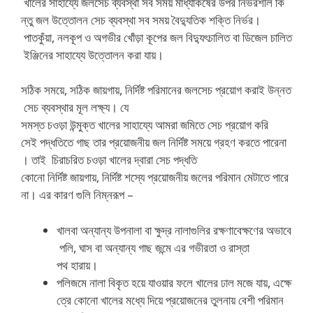
খালের সাহায্যে জলসেচ ব্যবস্থা সব সময় মাধ্যাকর্ষের উপর নির্ভরশীল কি
ন্তু জল উত্তোলন সেচ ব্যবস্থা সব সময় বৈদ্যুতিক শক্তি নির্ভর।
পাতকুঁয়া, নলকূপ ও অগভীর খোঁড়া কূপের জল বিদ্যুৎচালিত বা ডিজেল চালিত
ইঞ্জিনের সাহায্যে উত্তোলন করা যায়।
সঠিক সময়ে, সঠিক জায়গায়, নির্দিষ্ট পরিমানের জলসেচ প্রয়োগ করাই উন্নত
সেচ ব্যবস্থার মূল লক্ষ্য। যে
সমস্ত চওড়া উন্মুক্ত খালের সাহায্যে আমরা জমিতে সেচ প্রয়োগ করি
সেই পদ্ধতিতে গাছ তার প্রয়োজনীয় জল নির্দিষ্ট সময়ে গ্রহণ করতে পারেনা
। তাই চিরাচরিত চওড়া খালের দ্বারা সেচ পদ্ধতি
কোনো নির্দিষ্ট জায়গায়, নির্দিষ্ট শস্যে প্রয়োজনীয় জলের পরিমান মেটাতে পারে
না। এর কারণ গুলি নিম্নরূপ –
খালবা অন্যান্য উপনালা বা ক্ষুদ্র নালাগুলির রক্ষণাবেক্ষণের অভাবে
পলি, ঘাস বা অন্যান্য গাছ জন্মে এর গভীরতা ও রাস্তা
পথ হারায়।
পলিজমে নালা বিকৃত হয়ে যাওয়ার ফলে খালের ঢাল মজে যায়, এক্ষে
ত্রে কোনো খালের মধ্যে দিয়ে প্রয়োজনের তুলনায় বেশী পরিমান