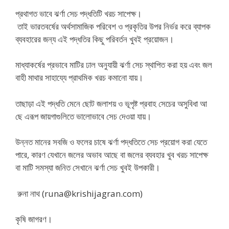
প্রথাগত ভাবে ঝর্ণা সেচ পদ্ধতিটি খরচ সাপেক্ষ।
তাই ভারতবর্ষের অর্থসামাজিক পরিবেশ ও প্রকৃতির উপর নির্ভর করে ব্যাপক
ব্যবহারের জন্য এই পদ্ধতির কিছু পরিবর্তন খুবই প্রয়োজন।
মাধ্যাকর্ষের প্রভাবে মাটির ঢাল অনুযায়ী ঝর্ণা সেচ স্থাপিত করা হয় এবং জল
বাহী মাথার সাহায্যে প্রাথমিক খরচ কমানো যায়।
তাছাড়া এই পদ্ধতি মেনে ছোট জলাশয় ও ভূপৃষ্ট প্রবাহ সেচের অসুবিধা আ
ছে এরূপ জায়গাগুলিতে ভালোভাবে সেচ দেওয়া যায়।
উন্নত মানের সবজি ও ফলের চাষে ঝর্ণা পদ্ধতিতে সেচ প্রয়োগ করা যেতে
পারে, কারণ যেখানে জলের অভাব আছে বা জলের ব্যবহার খুব খরচ সাপেক্ষ
বা মাটি সমস্যা জনিত সেখানে ঝর্ণা সেচ খুবই উপকারী।
রুনা নাথ (runa@krishijagran.com)
কৃষি জাগরণ।