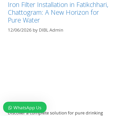
Iron Filter Installation in Fatikchhari,
Chattogram: A New Horizon for
Pure Water
12/06/2026
by
DIBL Admin
Item added to cart.
Checkout
WhatsApp Us
0 items -
৳
0.00
Discover a complete solution for pure drinking