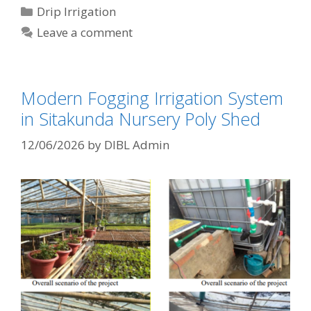
Categories
Drip Irrigation
Leave a comment
Modern Fogging Irrigation System
in Sitakunda Nursery Poly Shed
12/06/2026
by
DIBL Admin