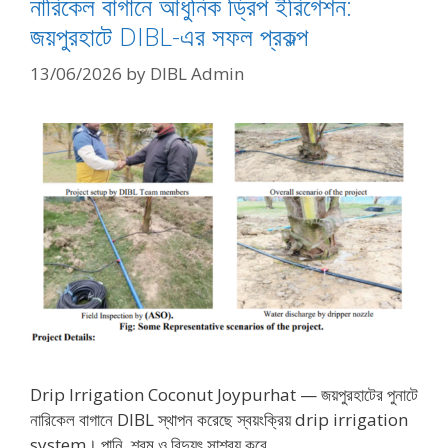
নারিকেল বাগানে আধুনিক ড্রিপ ইরিগেশন:
জয়পুরহাটে DIBL-এর সফল প্রকল্প
13/06/2026
by
DIBL Admin
Drip Irrigation Coconut Joypurhat — জয়পুরহাটের পুনাটে
নারিকেল বাগানে DIBL স্থাপন করেছে স্বয়ংক্রিয় drip irrigation
system। পানি, শ্রম ও বিদ্যুৎ সাশ্রয় করে